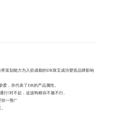
跨界策划能力为入驻成都的DR珠宝成功塑造品牌影响
挚爱，亦代表了DR的产品属性。
通行!对不起，这波狗粮你不服不行。
你一熊!”
足。