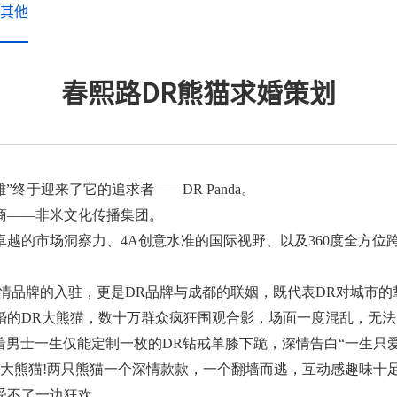
其他
春熙路DR熊猫求婚策划
”终于迎来了它的追求者——DR Panda。
商——非米文化传播集团。
越的市场洞察力、4A创意水准的国际视野、以及360度全方位
爱情品牌的入驻，更是DR品牌与成都的联姻，既代表DR对城市的
婚的DR大熊猫，数十万群众疯狂围观合影，场面一度混乱，无法
着男士一生仅能定制一枚的DR钻戒单膝下跪，深情告白“一生只爱
墙大熊猫!两只熊猫一个深情款款，一个翻墙而逃，互动感趣味十
受不了一边狂欢。