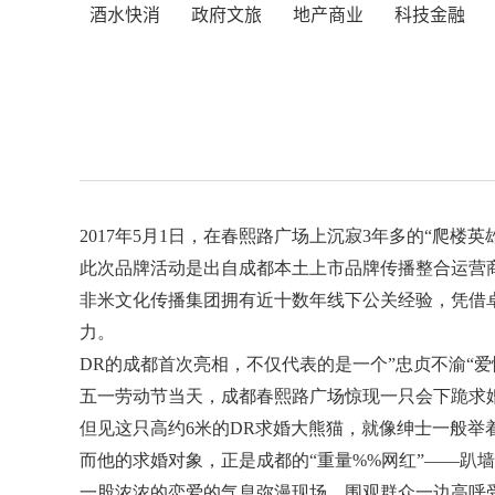
酒水快消
政府文旅
地产商业
科技金融
2017年5月1日，在春熙路广场上沉寂3年多的“爬楼英雄
此次品牌活动是出自成都本土上市品牌传播整合运营
非米文化传播集团拥有近十数年线下公关经验，凭借卓
力。
DR的成都首次亮相，不仅代表的是一个”忠贞不渝“
五一劳动节当天，成都春熙路广场惊现一只会下跪求
但见这只高约6米的DR求婚大熊猫，就像绅士一般举
而他的求婚对象，正是成都的“重量%%网红”——趴
一股浓浓的恋爱的气息弥漫现场，围观群众一边高呼