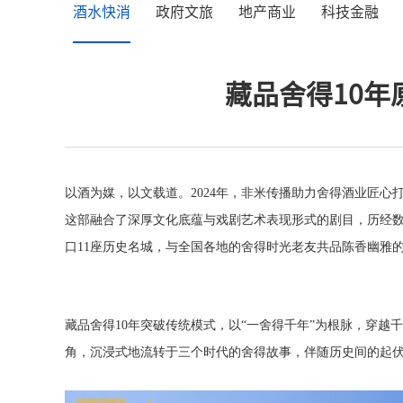
酒水快消
政府文旅
地产商业
科技金融
藏品舍得10
以酒为媒，以文载道。2024年，非米传播助力舍得酒业匠心
这部融合了深厚文化底蕴与戏剧艺术表现形式的剧目，历经
口11座历史名城，与全国各地的舍得时光老友共品陈香幽雅
藏品舍得
10年突破传统模式，以“一舍得千年”为根脉，穿
角，沉浸式地流转于三个时代的舍得故事，伴随历史间的起