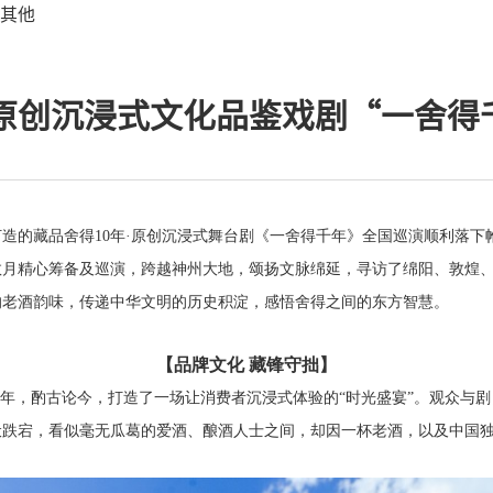
其他
年原创沉浸式文化品鉴戏剧“一舍得
打造的藏品舍得10年·原创沉浸式舞台剧《一舍得千年》全国巡演顺利落下
数月精心筹备及巡演，跨越神州大地，颂扬文脉绵延，寻访了绵阳、敦煌
的老酒韵味，传递中华文明的历史积淀，感悟舍得之间的东方智慧。
【品牌文化 藏锋守拙】
越千年，酌古论今，打造了一场让消费者沉浸式体验的“时光盛宴”。观众与
伏跌宕，看似毫无瓜葛的爱酒、酿酒人士之间，却因一杯老酒，以及中国