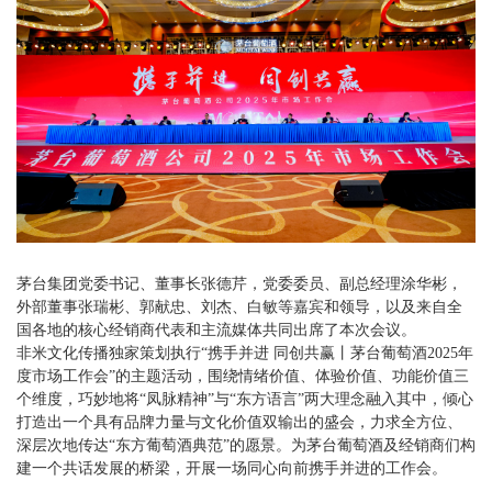
茅台集团党委书记、董事长张德芹，党委委员、副总经理涂华彬，
外部董事张瑞彬、郭献忠、刘杰、白敏等嘉宾和领导，以及来自全
国各地的核心经销商代表和主流媒体共同出席了本次会议。
非米文化传播独家策划执行“携手并进 同创共赢丨茅台葡萄酒2025年
度市场工作会”的主题活动，围绕情绪价值、体验价值、功能价值三
个维度，巧妙地将“凤脉精神”与“东方语言”两大理念融入其中，倾心
打造出一个具有品牌力量与文化价值双输出的盛会，力求全方位、
深层次地传达“东方葡萄酒典范”的愿景。为茅台葡萄酒及经销商们构
建一个共话发展的桥梁，开展一场同心向前携手并进的工作会。